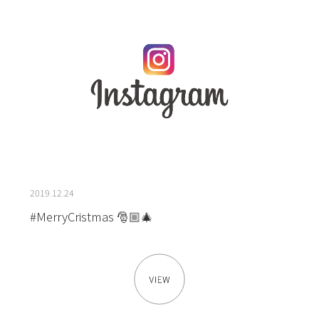
2019.12.24
#MerryCristmas 🎅🏼🎄