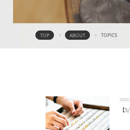
TOPICS
TOP
ABOUT
2020.
【5