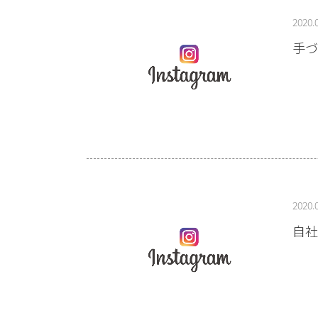
2020.
手づ
2020.
自社