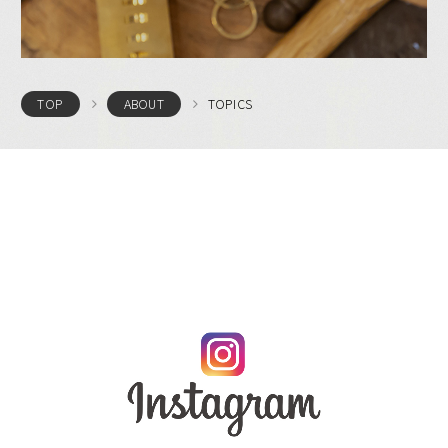
TOPICS
TOP
ABOUT