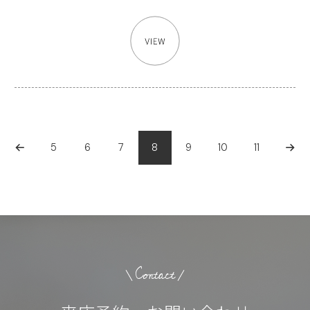
5
6
7
8
9
10
11
Contact