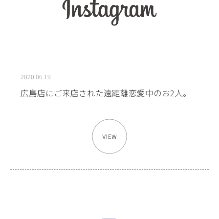
2020.06.19
広島店にご来店された遠距離恋愛中のお2人。