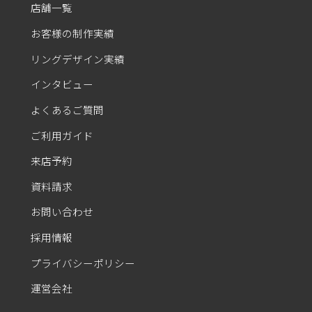
店舗一覧
お客様の制作実績
リングデザイン実績
インタビュー
よくあるご質問
ご利用ガイド
来店予約
資料請求
お問い合わせ
採用情報
プライバシーポリシー
運営会社