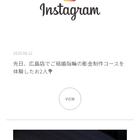
2020.08.12
先日、広島店でご結婚指輪の彫金制作コースを
体験したお2人💐