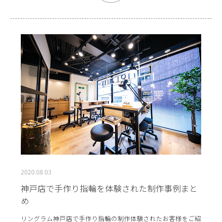
2020.08.03
神戸店で手作り指輪を体験された制作事例まと
め
リングラム神戸店で手作り指輪の制作体験されたお客様をご紹