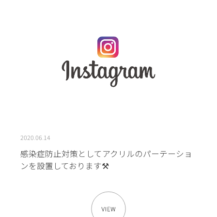
2020.06.14
感染症防止対策としてアクリルのパーテーショ
ンを設置しております⚒