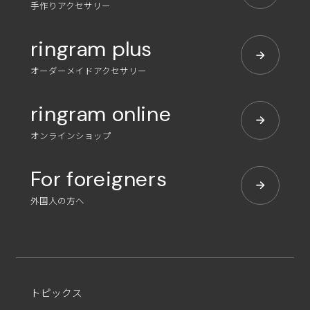
手作りアクセサリー
ringram plus
オーダーメイドアクセサリー
ringram online
オンラインショップ
For foreigners
外国人の方へ
トピックス