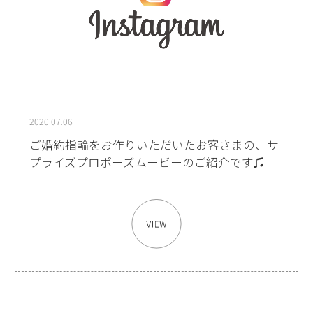
2020.07.06
ご婚約指輪をお作りいただいたお客さまの、サ
プライズプロポーズムービーのご紹介です♫