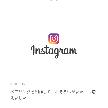
2020.07.19
ペアリングを制作して、おそろいがまた一つ増
えました✨