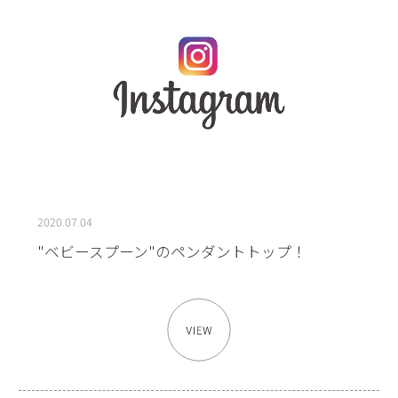
2020.07.04
"ベビースプーン"のペンダントトップ！