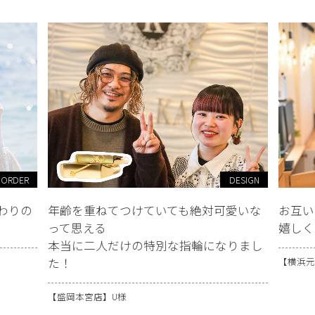
 ORDER
DESIGN
わりの
年齢を重ねてつけていても絶対可愛いな
お互い
って思える
嬉しく
本当に二人だけの特別な指輪になりまし
た！
【横浜元
【盛岡本宮店】U様