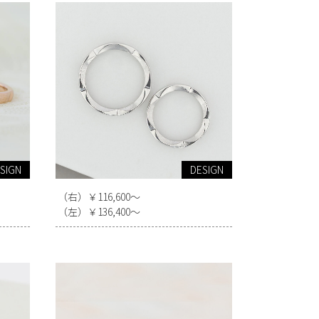
SIGN
DESIGN
（右）￥116,600～
（左）￥136,400～