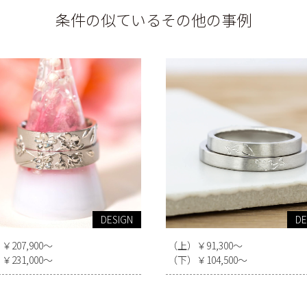
条件の似ているその他の事例
DESIGN
DE
207,900～
（上）￥91,300～
231,000～
（下）￥104,500～