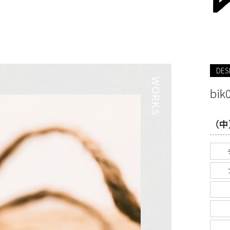
DES
bik
（中）