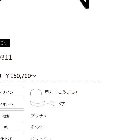
IGN
0311
￥150,700～
甲丸（こうまる）
デザイン
S字
フォルム
プラチナ
地金
その他
幅
ポリッシュ
仕上げ