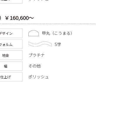
￥160,600～
甲丸（こうまる）
デザイン
S字
フォルム
プラチナ
地金
その他
幅
ポリッシュ
仕上げ