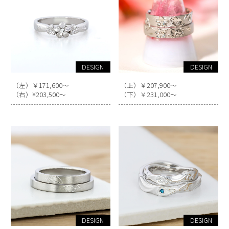
DESIGN
DESIGN
（左）￥171,600～
（上）￥207,900～
（右）¥203,500～
（下）￥231,000～
DESIGN
DESIGN