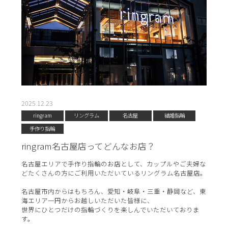
2025.12.23
ringram
リングラム
名古屋
結婚指輪
手作り指輪
ringram名古屋店ってどんなお店？
名古屋エリアで手作り指輪のお店として、カップルやご夫婦な
どたくさんの方にご利用いただいているリングラム名古屋店。
名古屋市内からはもちろん、愛知・岐阜・三重・静岡など、東
海エリア一円からお越しいただいた皆様に、
世界にひとつだけの指輪づくりを楽しんでいただいておりま
す。