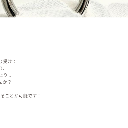
り受けて
り、
...
んか？
ムすることが可能です！