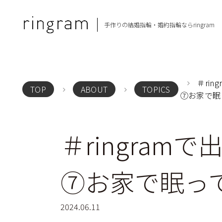
手作りの結婚指輪・
婚約指輪ならringram
＃rin
TOP
ABOUT
TOPICS
⑦お家で眠
＃ringram
⑦お家で眠っ
2024.06.11