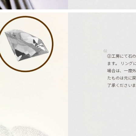
02
②工房にて石
ます。 リング
場合は、一度外
たものは元に
了承ください