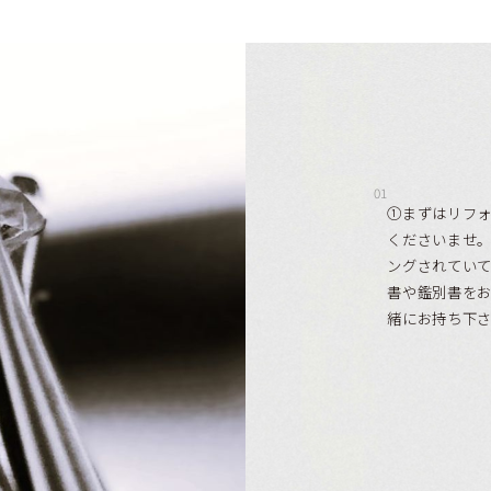
01
①まずはリフ
くださいませ。
ングされていて
書や鑑別書を
緒にお持ち下