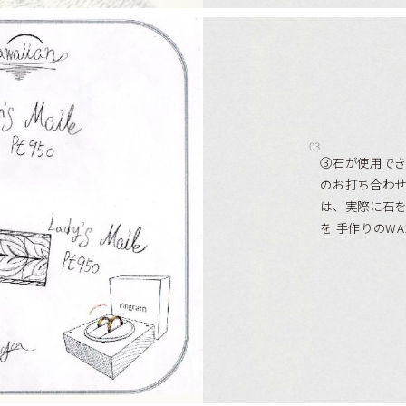
03
③石が使用で
のお打ち合わせ
は、実際に石
を 手作りのW