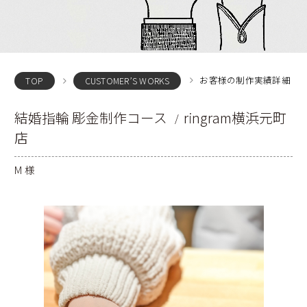
お客様の制作実績詳細
TOP
CUSTOMER’S WORKS
結婚指輪 彫金制作コース
ringram横浜元町
店
M