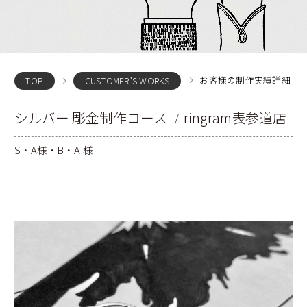
お客様の制作実績詳細
TOP
CUSTOMER’S WORKS
シルバー 彫金制作コース
ringram表参道店
S・A様・B・A